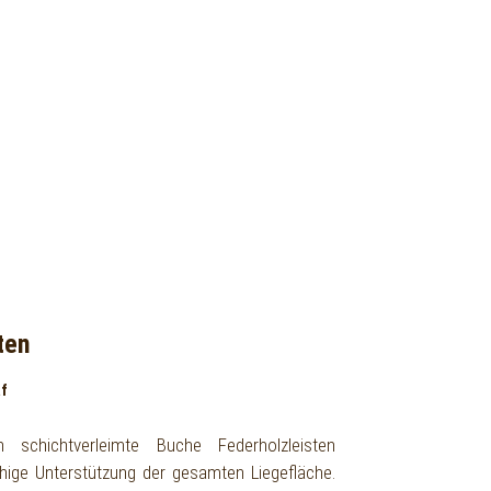
ten
af
 schichtverleimte Buche Federholzleisten
chige Unterstützung der gesamten Liegefläche.