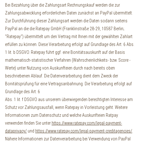
Bei Bezahlung über die Zahlungsart Rechnungskauf werden die zur
Zahlungsabwicklung erforderlichen Daten zunächst an PayPal übermittelt.
Zur Durchführung dieser Zahlungsart werden die Daten sodann seitens
PayPal an die die Ratepay GmbH (Franklinstraße 28-29, 10587 Berlin;
"Ratepay") übermittelt um den Vertrag mit Ihnen mit der gewählten Zahlart
erfüllen zu können. Diese Verarbeitung erfolgt auf Grundlage des Art. 6 Abs.
1 lit. b DSGVO. Ratepay führt ggf. eine Bonitätsauskunft auf der Basis
mathematisch-statistischer Verfahren (Wahrscheinlichkeits- bzw. Score -
Werte) unter Nutzung von Auskunfteien durch nach bereits oben
beschriebenen Ablauf. Die Datenverarbeitung dient dem Zweck der
Bonitätsprüfung für eine Vertragsanbahnung. Die Verarbeitung erfolgt auf
Grundlage des Art. 6
Abs. 1 lit. f DSGVO aus unserem überwiegenden berechtigten Interesse am
Schutz vor Zahlungsausfall, wenn Ratepay in Vorleistung geht. Weitere
Informationen zum Datenschutz und welche Auskunfteien Ratpay
verwenden finden Sie unter
https://www.ratepay.com/legal-payment-
dataprivacy/
und
https://www.ratepay.com/legal-payment-creditagencies/
.
Nähere Informationen zur Datenverarbeitung bei Verwendung von PayPal