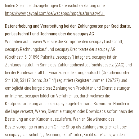
finden Sie in der dazugehörigen Datenschutzerklärung unter
https://www.paypal.com/de/webapps/mpp/ua/privacy-full
.
Datenerhebung und Verarbeitung bei den Zahlungsarten per Kreditkarte,
per Lastschrift und Rechnung über die secupay AG
Wir haben auf unserer Website die Komponenten secupay.Lastschrift,
secupay.Rechnungskauf und secupay.Kreditkarte der secupay AG
(Goethestr. 6, 01896 Pulsnitz; „secupay“) integriert. secupay ist ein
Zahlungsinstitut im Sinne des Zahlungsdiensteaufsichtsgesetz (ZAG) und
bei der Bundesanstalt für Finanzdienstleistungsaufsicht (Graurheindorfer
Str. 108, 53117 Bonn; „BaFin“) registriert (Registernummer: 126737) und
ermöglicht eine bargeldlose Zahlung von Produkten und Dienstleistungen
im Internet. secupay bildet ein Verfahren ab, durch welches die
Kaufpreisforderung an die secupay abgetreten wird. So wird ein Händler in
die Lage versetzt, Waren, Dienstleistungen oder Downloads sofort nach der
Bestellung an den Kunden auszuliefern. Wählen Sie während des
Bestellvorgangs in unserem Online-Shop als Zahlungsmöglichkeit über
secupay „Lastschrift", „Rechnungskauf" oder „Kreditkarte" aus, werden