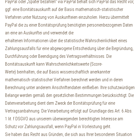
PayPal oder „Später bezahlen“ via PayPal behält sich PayPal das Recht vor,
ggf. eine Bonitätsauskunft auf der Basis mathematisch-statistischer
Verfahren unter Nutzung von Auskunfteien einzuholen. Hierzu übermittelt
PayPal die zu einer Bonitätsprüfung benötigten personenbezogenen Daten
an eine an Auskunftei und verwendet die
erhaltenen Informationen über die statistische Wahrscheinlichkeit eines
Zahlungsausfalls für eine abgewogene Entscheidung über die Begründung,
Durchführung oder Beendigung des Vertragsverhältnisses. Die
Bonitätsauskunft kann Wahrscheinlichkeitswerte (Score-
Werte) beinhalten, die auf Basis wissenschaftlich anerkannter
mathematisch-statistischer Verfahren berechnet werden und in deren
Berechnung unter anderem Anschriftendaten einfließen. Ihre schutzwürdigen
Belange werden gemäß den gesetzlichen Bestimmungen berücksichtigt. Die
Datenverarbeitung dient dem Zweck der Bonitätsprüfung für eine
Vertragsanbahnung. Die Verarbeitung erfolgt auf Grundlage des Art. 6 Abs.
1 lit. f DSGVO aus unserem überwiegenden berechtigten Interesse am
Schutz vor Zahlungsausfall, wenn PayPal in Vorleistung geht.
Sie haben das Recht aus Gründen, die sich aus Ihrer besonderen Situation