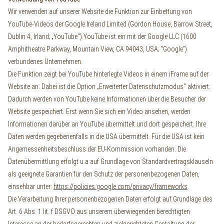
Wir verwenden auf unserer Website die Funktion zur Einbettung von
YouTube-Videos der Google Ireland Limited (Gordon House, Barrow Street,
Dublin 4, Irland; „YouTube“).YouTube ist ein mit der Google LLC (1600
Amphitheatre Parkway, Mountain View, CA 94043, USA; “Google”)
verbundenes Unternehmen.
Die Funktion zeigt bei YouTube hinterlegte Videos in einem iFrame auf der
Website an. Dabei ist die Option „Erweiterter Datenschutzmodus“ aktiviert.
Dadurch werden von YouTube keine Informationen über die Besucher der
Website gespeichert. Erst wenn Sie sich ein Video ansehen, werden
Informationen darüber an YouTube übermittelt und dort gespeichert. Ihre
Daten werden gegebenenfalls in die USA übermittelt. Für die USA ist kein
Angemessenheitsbeschluss der EU-Kommission vorhanden. Die
Datenübermittlung erfolgt u.a auf Grundlage von Standardvertragsklauseln
als geeignete Garantien für den Schutz der personenbezogenen Daten,
einsehbar unter:
https://policies.google.com/privacy/frameworks
.
Die Verarbeitung Ihrer personenbezogenen Daten erfolgt auf Grundlage des
Art. 6 Abs. 1 lit. f DSGVO aus unserem überwiegenden berechtigten
Interesse an der bedarfsgerechten und zielgerichteten Gestaltung der